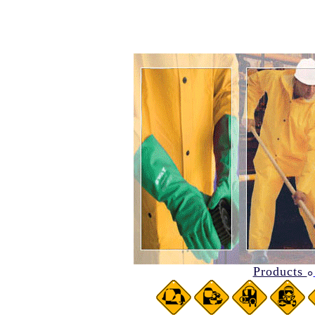
Products
๐