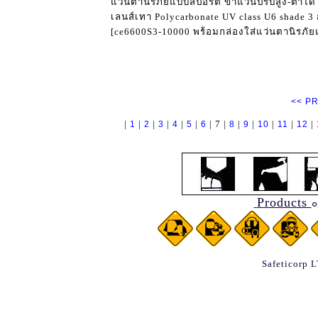
แว่นตานิรภัยแบบสปอร์ต ขาแว่นปรับสูง-ต่ำได้
เลนส์เทา Polycarbonate UV class U6 shade 3 
[ce6600S3-10000 พร้อมกล่องใส่แว่นตานิรภ
<< P
|
|
|
|
|
|
| 7 |
|
|
|
|
|
1
2
3
4
5
6
8
9
10
11
12
Products
๐
Safeticorp 